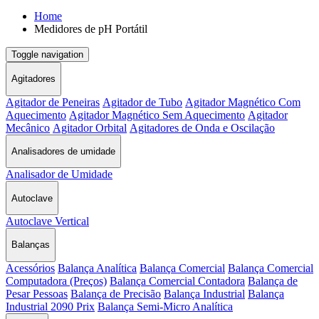
Home
Medidores de pH Portátil
Toggle navigation
Agitadores
Agitador de Peneiras
Agitador de Tubo
Agitador Magnético Com
Aquecimento
Agitador Magnético Sem Aquecimento
Agitador
Mecânico
Agitador Orbital
Agitadores de Onda e Oscilação
Analisadores de umidade
Analisador de Umidade
Autoclave
Autoclave Vertical
Balanças
Acessórios
Balança Analítica
Balança Comercial
Balança Comercial
Computadora (Preços)
Balança Comercial Contadora
Balança de
Pesar Pessoas
Balança de Precisão
Balança Industrial
Balança
Industrial 2090 Prix
Balança Semi-Micro Analítica