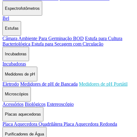
Espectrofotômetros
Bel
Estufas
Câmara Ambiente Para Germinação BOD
Estufa para Cultura
Bacteriológica
Estufa para Secagem com Circulação
Incubadoras
Incubadoras
Medidores de pH
Eletrodo
Medidores de pH de Bancada
Medidores de pH Portátil
Microscópios
Acessórios
Biológicos
Estereoscópio
Placas aquecedoras
Placa Aquecedora Quadrilátera
Placa Aquecedora Redonda
Purificadores de Água