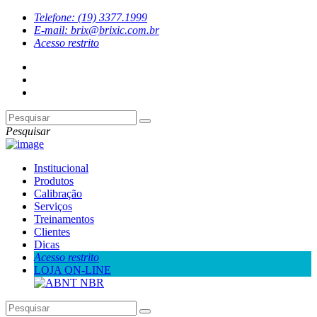
Telefone: (19) 3377.1999
E-mail: brix@brixic.com.br
Acesso restrito
Pesquisar
Institucional
Produtos
Calibração
Serviços
Treinamentos
Clientes
Dicas
Acesso restrito
LOJA ON-LINE