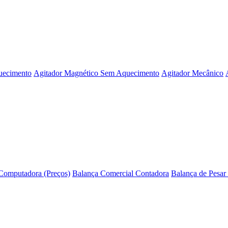
uecimento
Agitador Magnético Sem Aquecimento
Agitador Mecânico
Computadora (Preços)
Balança Comercial Contadora
Balança de Pesar