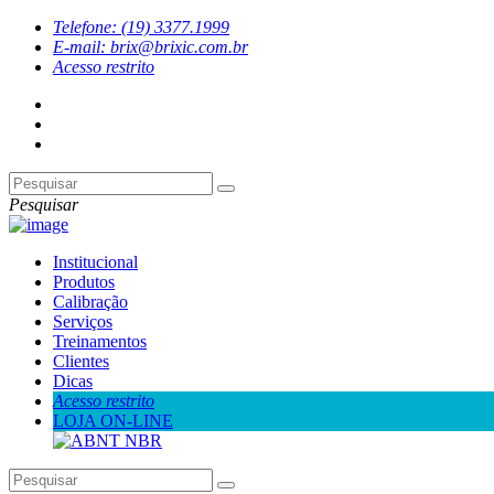
Telefone: (19) 3377.1999
E-mail: brix@brixic.com.br
Acesso restrito
Pesquisar
Institucional
Produtos
Calibração
Serviços
Treinamentos
Clientes
Dicas
Acesso restrito
LOJA ON-LINE