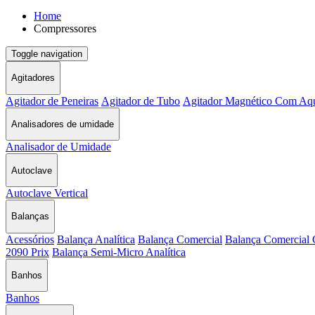
Home
Compressores
Toggle navigation
Agitadores
Agitador de Peneiras
Agitador de Tubo
Agitador Magnético Com Aq
Analisadores de umidade
Analisador de Umidade
Autoclave
Autoclave Vertical
Balanças
Acessórios
Balança Analítica
Balança Comercial
Balança Comercial 
2090 Prix
Balança Semi-Micro Analítica
Banhos
Banhos