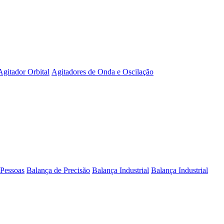
Agitador Orbital
Agitadores de Onda e Oscilação
 Pessoas
Balança de Precisão
Balança Industrial
Balança Industrial