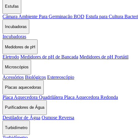
Estufas
Câmara Ambiente Para Germinação BOD
Estufa para Cultura Bacter
Incubadoras
Incubadoras
Medidores de pH
Eletrodo
Medidores de pH de Bancada
Medidores de pH Portátil
Microscópios
Acessórios
Biológicos
Estereoscópio
Placas aquecedoras
Placa Aquecedora Quadrilátera
Placa Aquecedora Redonda
Purificadores de Água
Destilador de Água
Osmose Reversa
Turbidímetro
Turbidímetro