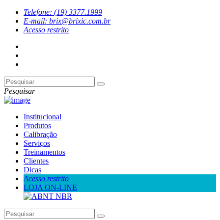
Telefone: (19) 3377.1999
E-mail: brix@brixic.com.br
Acesso restrito
Pesquisar
Institucional
Produtos
Calibração
Serviços
Treinamentos
Clientes
Dicas
Acesso restrito
LOJA ON-LINE