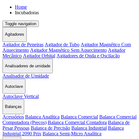
Home
Incubadoras
Toggle navigation
Agitadores
Agitador de Peneiras
Agitador de Tubo
Agitador Magnético Com
Aquecimento
Agitador Magnético Sem Aquecimento
Agitador
Mecânico
Agitador Orbital
Agitadores de Onda e Oscilação
Analisadores de umidade
Analisador de Umidade
Autoclave
Autoclave Vertical
Balanças
Acessórios
Balança Analítica
Balança Comercial
Balança Comercial
Computadora (Preços)
Balança Comercial Contadora
Balança de
Pesar Pessoas
Balança de Precisão
Balança Industrial
Balança
Industrial 2090 Prix
Balança Semi-Micro Analítica