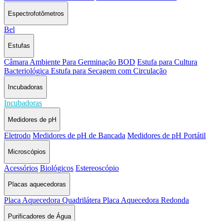
Espectrofotômetros
Bel
Estufas
Câmara Ambiente Para Germinação BOD
Estufa para Cultura
Bacteriológica
Estufa para Secagem com Circulação
Incubadoras
Incubadoras
Medidores de pH
Eletrodo
Medidores de pH de Bancada
Medidores de pH Portátil
Microscópios
Acessórios
Biológicos
Estereoscópio
Placas aquecedoras
Placa Aquecedora Quadrilátera
Placa Aquecedora Redonda
Purificadores de Água