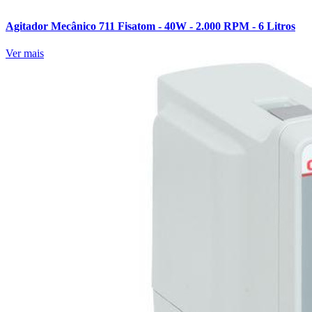
Agitador Mecânico 711 Fisatom - 40W - 2.000 RPM - 6 Litros
Ver mais