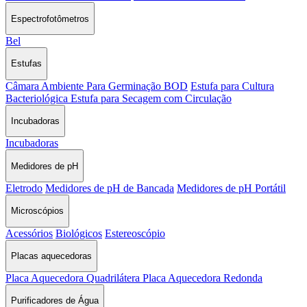
Espectrofotômetros
Bel
Estufas
Câmara Ambiente Para Germinação BOD
Estufa para Cultura
Bacteriológica
Estufa para Secagem com Circulação
Incubadoras
Incubadoras
Medidores de pH
Eletrodo
Medidores de pH de Bancada
Medidores de pH Portátil
Microscópios
Acessórios
Biológicos
Estereoscópio
Placas aquecedoras
Placa Aquecedora Quadrilátera
Placa Aquecedora Redonda
Purificadores de Água