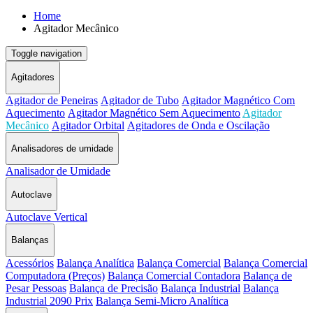
Home
Agitador Mecânico
Toggle navigation
Agitadores
Agitador de Peneiras
Agitador de Tubo
Agitador Magnético Com
Aquecimento
Agitador Magnético Sem Aquecimento
Agitador
Mecânico
Agitador Orbital
Agitadores de Onda e Oscilação
Analisadores de umidade
Analisador de Umidade
Autoclave
Autoclave Vertical
Balanças
Acessórios
Balança Analítica
Balança Comercial
Balança Comercial
Computadora (Preços)
Balança Comercial Contadora
Balança de
Pesar Pessoas
Balança de Precisão
Balança Industrial
Balança
Industrial 2090 Prix
Balança Semi-Micro Analítica