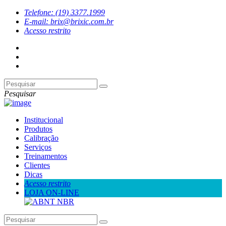
Telefone: (19) 3377.1999
E-mail: brix@brixic.com.br
Acesso restrito
Pesquisar
Institucional
Produtos
Calibração
Serviços
Treinamentos
Clientes
Dicas
Acesso restrito
LOJA ON-LINE