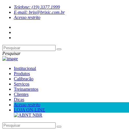
Telefone: (19) 3377.1999
E-mail: brix@brixic.com.br
Acesso restrito
Pesquisar
Institucional
Produtos
Calibração
Serviços
Treinamentos
Clientes
Dicas
Acesso restrito
LOJA ON-LINE