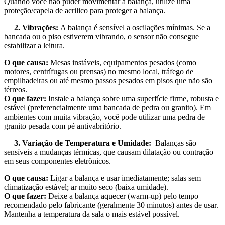
Quando você não puder movimentar a balança, utilize uma
proteção/capela de acrilico para proteger a balança.
2. Vibrações:
A balança é sensível a oscilações mínimas. Se a
bancada ou o piso estiverem vibrando, o sensor não consegue
estabilizar a leitura.
O que causa:
Mesas instáveis, equipamentos pesados (como
motores, centrífugas ou prensas) no mesmo local, tráfego de
empilhadeiras ou até mesmo passos pesados em pisos que não são
térreos.
O que fazer:
Instale a balança sobre uma superfície firme, robusta e
estável (preferencialmente uma bancada de pedra ou granito). Em
ambientes com muita vibração, você pode utilizar uma pedra de
granito pesada com pé antivabritório.
3. Variação de Temperatura e Umidade:
Balanças são
sensíveis a mudanças térmicas, que causam dilatação ou contração
em seus componentes eletrônicos.
O que causa:
Ligar a balança e usar imediatamente; salas sem
climatização estável; ar muito seco (baixa umidade).
O que fazer:
Deixe a balança aquecer (warm-up) pelo tempo
recomendado pelo fabricante (geralmente 30 minutos) antes de usar.
Mantenha a temperatura da sala o mais estável possível.