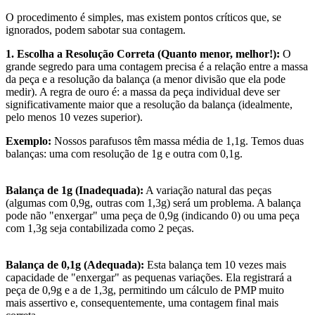
O procedimento é simples, mas existem pontos críticos que, se
ignorados, podem sabotar sua contagem.
1. Escolha a Resolução Correta (Quanto menor, melhor!):
O
grande segredo para uma contagem precisa é a relação entre a massa
da peça e a resolução da balança (a menor divisão que ela pode
medir). A regra de ouro é: a massa da peça individual deve ser
significativamente maior que a resolução da balança (idealmente,
pelo menos 10 vezes superior).
Exemplo:
Nossos parafusos têm massa média de 1,1g. Temos duas
balanças: uma com resolução de 1g e outra com 0,1g.
Balança de 1g (Inadequada):
A variação natural das peças
(algumas com 0,9g, outras com 1,3g) será um problema. A balança
pode não "enxergar" uma peça de 0,9g (indicando 0) ou uma peça
com 1,3g seja contabilizada como 2 peças.
Balança de 0,1g (Adequada):
Esta balança tem 10 vezes mais
capacidade de "enxergar" as pequenas variações. Ela registrará a
peça de 0,9g e a de 1,3g, permitindo um cálculo de PMP muito
mais assertivo e, consequentemente, uma contagem final mais