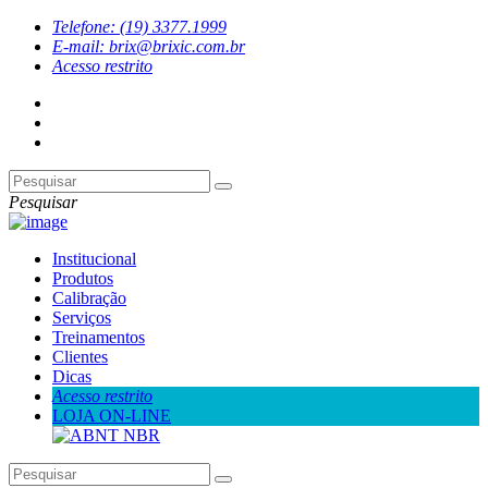
Telefone: (19) 3377.1999
E-mail: brix@brixic.com.br
Acesso restrito
Pesquisar
Institucional
Produtos
Calibração
Serviços
Treinamentos
Clientes
Dicas
Acesso restrito
LOJA ON-LINE