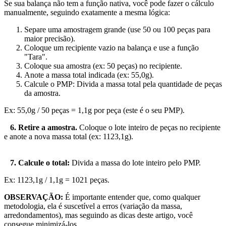
Se sua balança não tem a função nativa, você pode fazer o cálculo
manualmente, seguindo exatamente a mesma lógica:
Separe uma amostragem grande (use 50 ou 100 peças para
maior precisão).
Coloque um recipiente vazio na balança e use a função
"Tara".
Coloque sua amostra (ex: 50 peças) no recipiente.
Anote a massa total indicada (ex: 55,0g).
Calcule o PMP: Divida a massa total pela quantidade de peças
da amostra.
Ex: 55,0g / 50 peças = 1,1g por peça (este é o seu PMP).
6. Retire a amostra.
Coloque o lote inteiro de peças no recipiente
e anote a nova massa total (ex: 1123,1g).
7. Calcule o total:
Divida a massa do lote inteiro pelo PMP.
Ex: 1123,1g / 1,1g = 1021 peças.
OBSERVAÇÃO:
É importante entender que, como qualquer
metodologia, ela é suscetível a erros (variação da massa,
arredondamentos), mas seguindo as dicas deste artigo, você
consegue minimizá-los.