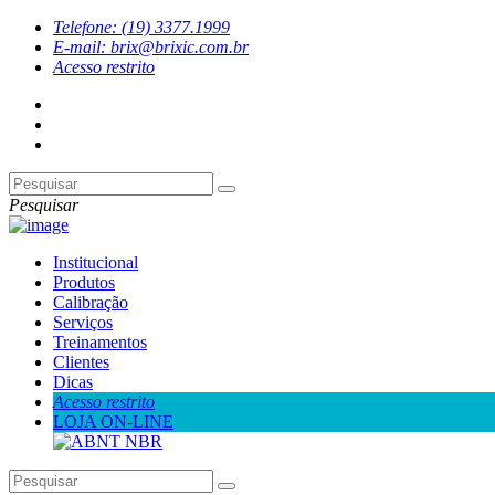
Telefone: (19) 3377.1999
E-mail: brix@brixic.com.br
Acesso restrito
Pesquisar
Institucional
Produtos
Calibração
Serviços
Treinamentos
Clientes
Dicas
Acesso restrito
LOJA ON-LINE