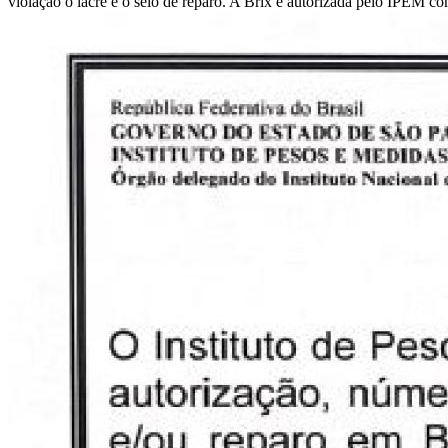
violação o lacre e o selo de reparo. A Brix é autorizada pelo IPEM 